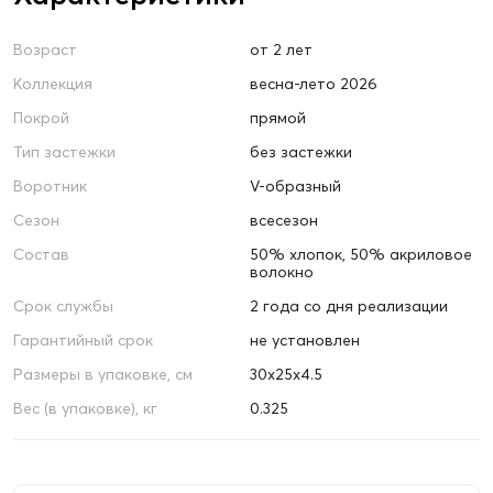
Возраст
от 2 лет
Коллекция
весна-лето 2026
Покрой
прямой
Тип застежки
без застежки
Воротник
V-образный
Сезон
всесезон
Состав
50% хлопок, 50% акриловое
волокно
Срок службы
2 года со дня реализации
Гарантийный срок
не установлен
Размеры в упаковке, см
30х25х4.5
Вес (в упаковке), кг
0.325