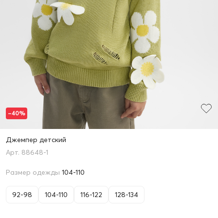
–40%
Джемпер детский
88648-1
Размер одежды
104-110
92-98
104-110
116-122
128-134