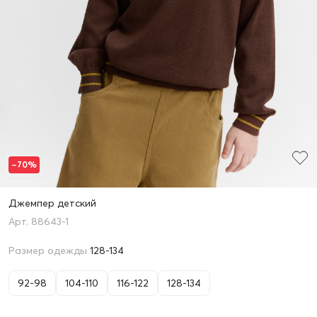
–70%
Джемпер детский
88643-1
Размер одежды
128-134
92-98
104-110
116-122
128-134