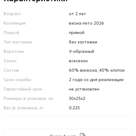
Возраст
от 2 лет
Коллекция
весна-лето 2026
Покрой
прямой
Тип застежки
без застежки
Воротник
V-образный
Сезон
всесезон
Состав
60% вискоза, 40% хлопок
Срок службы
2 года со дня реализации
Гарантийный срок
не установлен
Размеры в упаковке, см
30х25х2
Вес (в упаковке), кг
0.225