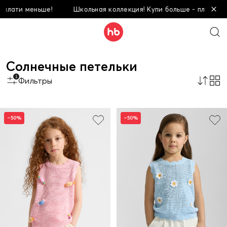
 меньше!
Школьная коллекция! Купи больше - плати меньше!
Солнечные петельки
1
Фильтры
–50%
–50%