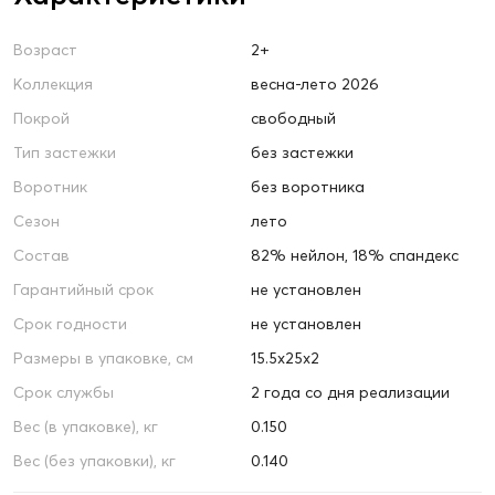
Возраст
2+
Коллекция
весна-лето 2026
Покрой
свободный
Тип застежки
без застежки
Воротник
без воротника
Сезон
лето
Состав
82% нейлон, 18% спандекс
Гарантийный срок
не установлен
Срок годности
не установлен
Размеры в упаковке, см
15.5х25х2
Срок службы
2 года со дня реализации
Вес (в упаковке), кг
0.150
Вес (без упаковки), кг
0.140