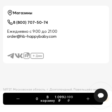
Магазины
8 (800) 707-50-74
Ежедневно с 9:00 до 21:00
order@hb-happybaby.com
141727, Московская область, г. Долгопрудный, Павельцево мкр-н,
Новое шоссе, д. 56
В
1 099
2 199
2026 © Официальный интернет-магазин Happy Baby
корзину
₽
₽
Товар добавлен в корзину