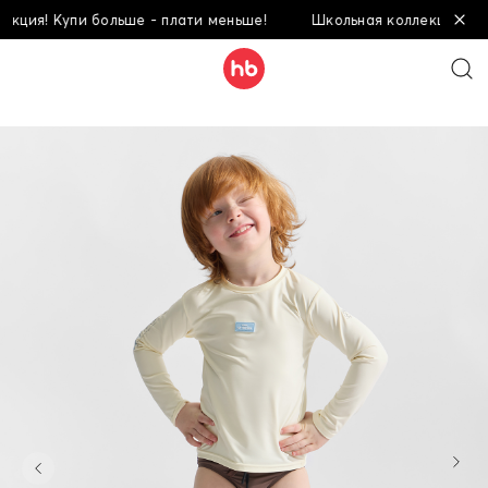
я! Купи больше - плати меньше!
Школьная коллекция! Купи б