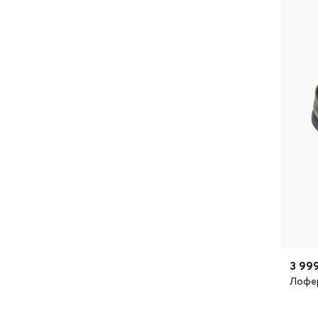
Игрушки для творчества
Интерактивные игрушки
Мягкие игрушки
Развивающие игрушки
Игрушки для малышей
Сюжетно-ролевые игрушки
Одежда для мам
Послеродовая гигиена
Электроника
3 99
Лофе