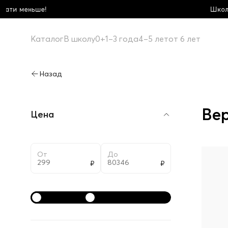
Школьная коллекция! Купи больше - пла
Каталог
В школу
0+
1–3 года
4–5 лет
от 6 лет
Вер
Цена
От
До