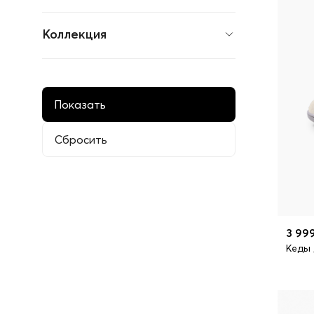
Товары для грудного
вскармливания
Коллекция
Развлечения на воде
Беговелы
Велосипеды
Каталки
Ролики и коньки
Самокаты
Санки и тюбинги
Гигиена и здоровье
Купание
Купание и уход
Ботинки и туфли
Кроссовки и кеды
Плавательные тапочки
3 99
Сандали и шлепанцы
Кеды 
Сапоги
Активные игры
Игрушечный транспорт
Игрушки для ванной