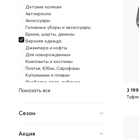
Детские коляски
Автокресла
Аксессуары
Головные уборы и аксессуары
Брюки, шорты, джинсы
Верхняя одежда
Джемпера и кофты
Для новорожденных
Комплекты и костюмы
Платья, Юбки, Сарафаны
Купальники и плавки
Футболки, поло, рубашки
Детская мебель
3 199
Показать все
Манежи, шезлонги, ходунки
Туфли
Матрасы
Постельные принадлежности
Сезон
Бутылочки и поильники
Детская посуда
Нагрудники
Акция
Пустышки, прорезыватели, ниблеры