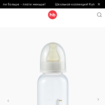
 больше - плати меньше!
Школьная коллекция! Купи больше -