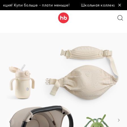
ия! Купи больше - плати меньше!
Школьная коллекция! Купи 