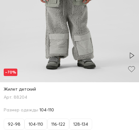
–70%
Жилет детский
88204
Размер одежды
104-110
92-98
104-110
116-122
128-134