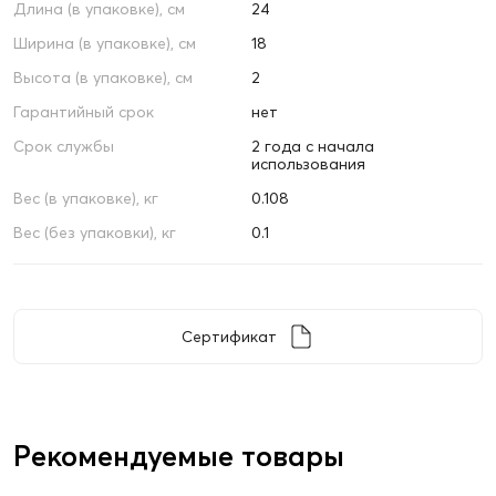
Длина (в упаковке), см
24
Ширина (в упаковке), см
18
Высота (в упаковке), см
2
Гарантийный срок
нет
Срок службы
2 года с начала
использования
Вес (в упаковке), кг
0.108
Вес (без упаковки), кг
0.1
Сертификат
Рекомендуемые товары