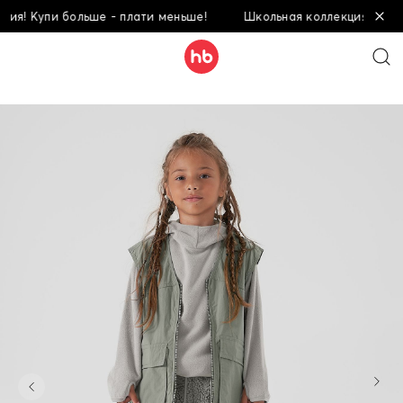
я! Купи больше - плати меньше!
Школьная коллекция! Купи б