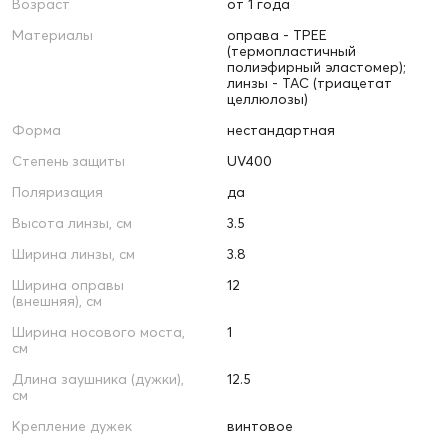
Возраст
от 1 года
Материалы
оправа - TPEE
(термопластичный
полиэфирный эластомер);
линзы - TAC (триацетат
целлюлозы)
Форма
нестандартная
Степень защиты
UV400
Поляризация
да
Высота линзы, см
3.5
Ширина линзы, см
3.8
Ширина оправы
12
(внешняя), см
Ширина носового моста,
1
см
Длина заушника (дужки),
12.5
см
Крепление дужек
винтовое