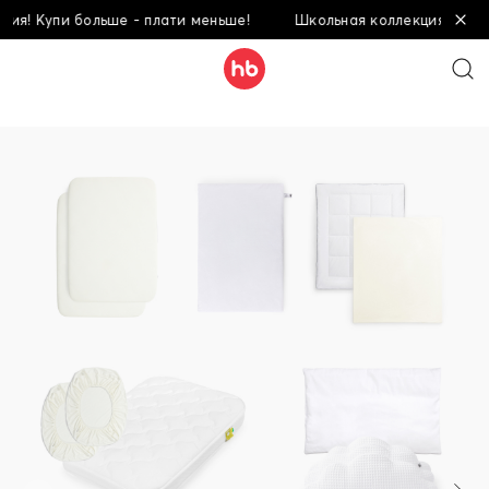
! Купи больше - плати меньше!
Школьная коллекция! Купи бо