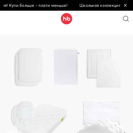
! Купи больше - плати меньше!
Школьная коллекция! Купи бо