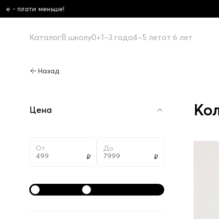
Школьная коллекция! Купи больше - плати
Каталог
В школу
0+
1–3 года
4–5 лет
от 6 лет
Кол
Цена
От
До