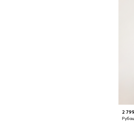
2 799
Руба