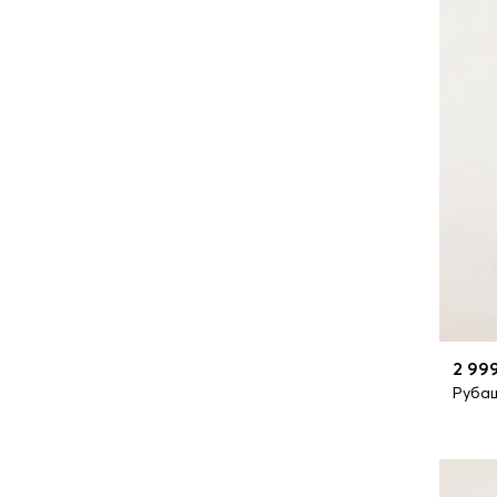
2 99
Руба