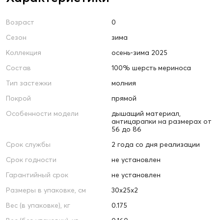
Возраст
0
Сезон
зима
Коллекция
осень-зима 2025
Состав
100% шерсть мериноса
Тип застежки
молния
Покрой
прямой
Особенности модели
дышащий материал,
антицарапки на размерах от
56 до 86
Срок службы
2 года со дня реализации
Срок годности
не установлен
Гарантийный срок
не установлен
Размеры в упаковке, см
30х25х2
Вес (в упаковке), кг
0.175