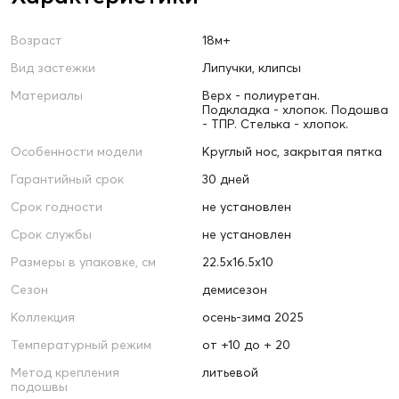
Возраст
18м+
Вид застежки
Липучки, клипсы
Материалы
Верх - полиуретан.
Подкладка - хлопок. Подошва
- ТПР. Стелька - хлопок.
Особенности модели
Круглый нос, закрытая пятка
Гарантийный срок
30 дней
Срок годности
не установлен
Срок службы
не установлен
Размеры в упаковке, см
22.5х16.5х10
Сезон
демисезон
Коллекция
осень-зима 2025
Температурный режим
от +10 до + 20
Метод крепления
литьевой
подошвы