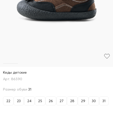
Кеды детские
86590
Размер обуви
31
22
23
24
25
26
27
28
29
30
31